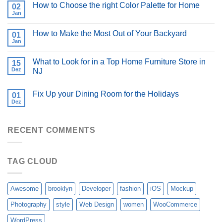
How to Choose the right Color Palette for Home
02
Jan
How to Make the Most Out of Your Backyard
01
Jan
What to Look for in a Top Home Furniture Store in
15
Dez
NJ
Fix Up your Dining Room for the Holidays
01
Dez
RECENT COMMENTS
TAG CLOUD
Awesome
brooklyn
Developer
fashion
iOS
Mockup
Photography
style
Web Design
women
WooCommerce
WordPress