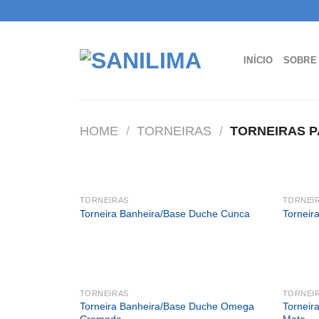
Skip
to
content
INÍCIO
SOBRE
HOME
/
TORNEIRAS
/
TORNEIRAS P
TORNEIRAS
TORNEI
Torneira Banheira/Base Duche Cunca
Torneir
TORNEIRAS
TORNEI
Torneira Banheira/Base Duche Omega
Torneir