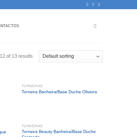
NTACTOS
2 of 13 results
TORNEIRAS
Torneira Banheira/Base Duche Oliveira
TORNEIRAS
Torneira Beauty Banheira/Base Duche
gue