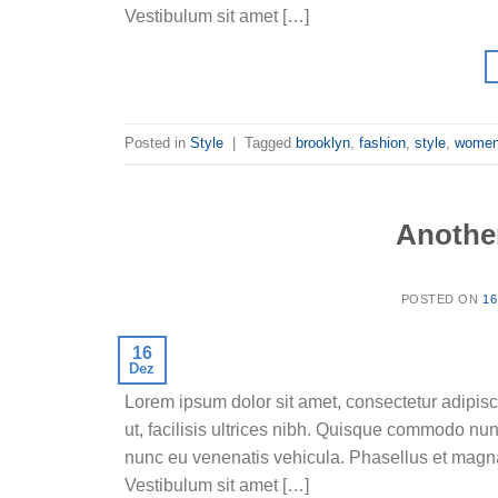
Vestibulum sit amet […]
Posted in
Style
|
Tagged
brooklyn
,
fashion
,
style
,
wome
Another
POSTED ON
16
16
Dez
Lorem ipsum dolor sit amet, consectetur adipisc
ut, facilisis ultrices nibh. Quisque commodo nun
nunc eu venenatis vehicula. Phasellus et magna n
Vestibulum sit amet […]