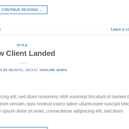
CONTINUE READING
→
n
Leave a c
STYLE
w Client Landed
29 DE AGOSTO, 2013
BY
SANILIMA.ADMIN
cing elit, sed diam nonummy nibh euismod tincidunt ut laoreet 
nim veniam, quis nostrud exerci tation ullamcorper suscipit lobo
ipsum dolor sit amet, consectetuer adipiscing elit, sed diam