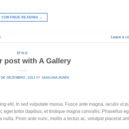
CONTINUE READING
→
n
Leave a c
STYLE
 post with A Gallery
 DE DEZEMBRO, 2013
BY
SANILIMA.ADMIN
ing elit. In sed vulputate massa. Fusce ante magna, iaculis ut p
c eget tortor dapibus, et tristique magna convallis. Phasellus e
ulla. Proin ante nunc, mollis a lectus ac, volutpat placerat ant