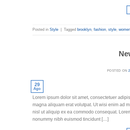
Posted in
Style
|
Tagged
brooklyn
,
fashion
,
style
,
wome
Ne
POSTED ON
29
Ago
Lorem ipsum dolor sit amet, consectetuer adipis
magna aliquam erat volutpat. Ut wisi enim ad mi
nisl ut aliquip ex ea commodo consequat. Lorem 
nonummy nibh euismod tincidunt […]