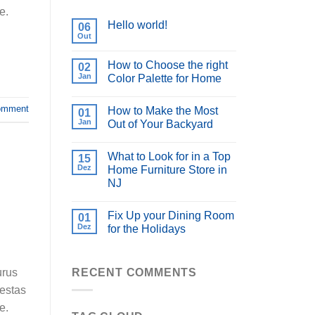
e.
Hello world!
06
Out
How to Choose the right
02
Jan
Color Palette for Home
omment
How to Make the Most
01
Jan
Out of Your Backyard
What to Look for in a Top
15
Dez
Home Furniture Store in
NJ
Fix Up your Dining Room
01
Dez
for the Holidays
RECENT COMMENTS
urus
gestas
e.