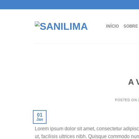
Skip
to
content
INÍCIO
SOBRE
A 
POSTED ON
01
Jan
Lorem ipsum dolor sit amet, consectetur adipisc
ut, facilisis ultrices nibh. Quisque commodo nun