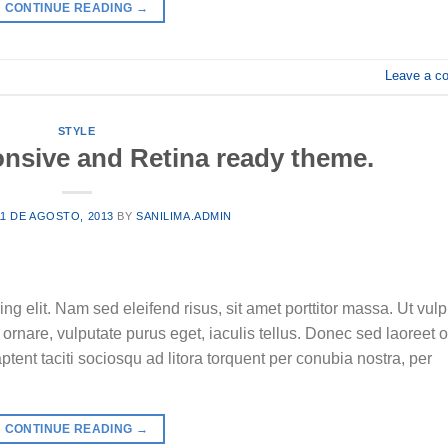
CONTINUE READING
→
Leave a c
STYLE
nsive and Retina ready theme.
11 DE AGOSTO, 2013
BY
SANILIMA.ADMIN
ng elit. Nam sed eleifend risus, sit amet porttitor massa. Ut vulp
 ornare, vulputate purus eget, iaculis tellus. Donec sed laoreet o
aptent taciti sociosqu ad litora torquent per conubia nostra, per
CONTINUE READING
→