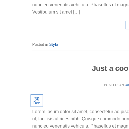
nunc eu venenatis vehicula. Phasellus et magna n
Vestibulum sit amet […]
Posted in
Style
Just a coo
POSTED ON
30
30
Dez
Lorem ipsum dolor sit amet, consectetur adipisc
ut, facilisis ultrices nibh. Quisque commodo nun
nunc eu venenatis vehicula. Phasellus et magna n