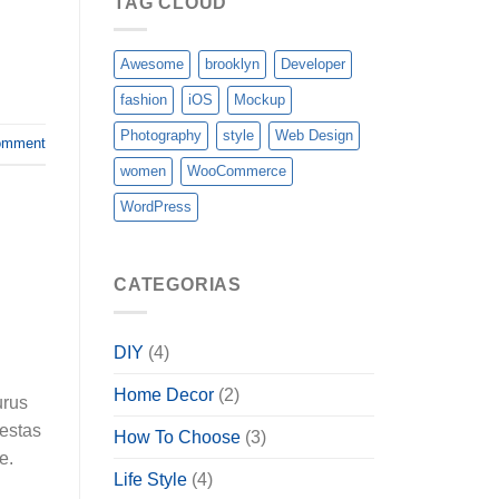
TAG CLOUD
Awesome
brooklyn
Developer
fashion
iOS
Mockup
Photography
style
Web Design
omment
women
WooCommerce
WordPress
CATEGORIAS
DIY
(4)
Home Decor
(2)
urus
gestas
How To Choose
(3)
e.
Life Style
(4)