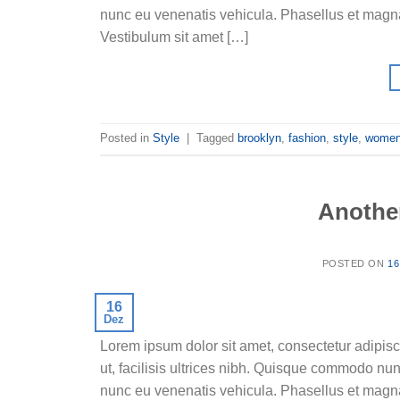
nunc eu venenatis vehicula. Phasellus et magna n
Vestibulum sit amet […]
Posted in
Style
|
Tagged
brooklyn
,
fashion
,
style
,
wome
Another
POSTED ON
16
16
Dez
Lorem ipsum dolor sit amet, consectetur adipisc
ut, facilisis ultrices nibh. Quisque commodo nun
nunc eu venenatis vehicula. Phasellus et magna n