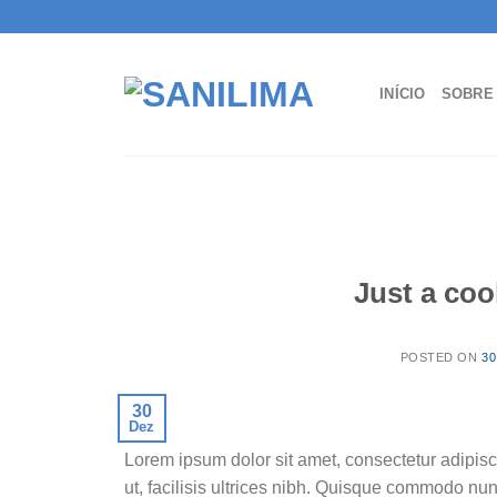
Skip
to
content
INÍCIO
SOBRE
Just a coo
POSTED ON
30
30
Dez
Lorem ipsum dolor sit amet, consectetur adipisc
ut, facilisis ultrices nibh. Quisque commodo nun