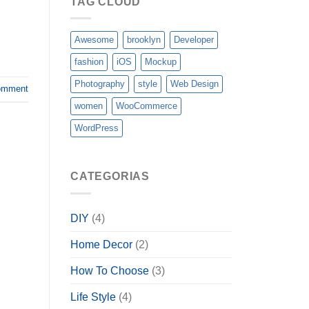
TAG CLOUD
Awesome
brooklyn
Developer
fashion
iOS
Mockup
Photography
style
Web Design
omment
women
WooCommerce
WordPress
CATEGORIAS
DIY
(4)
Home Decor
(2)
How To Choose
(3)
Life Style
(4)