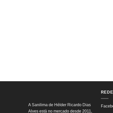
REDE
A Sanilima de Hélder Ricardo Dias
Faceb
Alves está no mercado desde 2011,