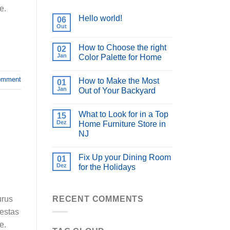
e.
Hello world!
06
Out
How to Choose the right
02
Jan
Color Palette for Home
omment
How to Make the Most
01
Jan
Out of Your Backyard
What to Look for in a Top
15
Dez
Home Furniture Store in
NJ
Fix Up your Dining Room
01
Dez
for the Holidays
RECENT COMMENTS
urus
gestas
e.