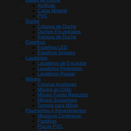
Bases de Duche
Acrílicas
Carga Mineral
PVC
Duche
Colunas de Duche
Duches Encastrados
Rampas de Duche
Espelhos
Espelhos LED
Espelhos Simples
Lavatórios
Lavatórios de Encastrar
Lavatórios Pedestrais
Lavatórios Pousar
Móveis
Colunas Auxiliares
Móveis ao Chão
Móveis Fundo Reduzido
Móveis Suspensos
Tampos para Móvel
Pavimentos e Revestimentos
Mosaicos Cerâmicos
Pastilhas
Placas PVC