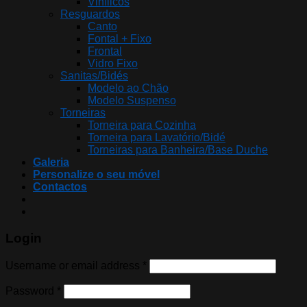
Vinílicos
Resguardos
Canto
Fontal + Fixo
Frontal
Vidro Fixo
Sanitas/Bidés
Modelo ao Chão
Modelo Suspenso
Torneiras
Torneira para Cozinha
Torneira para Lavatório/Bidé
Torneiras para Banheira/Base Duche
Galeria
Personalize o seu móvel
Contactos
Login
Username or email address
*
Password
*