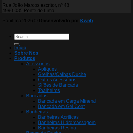
Rua João Marcos escritor, nº 48
4990-035 Ponte de Lima
Sanilima 2026 ©
Desenvolvido por
Kweb
Search
for:
Início
Sobre Nós
Produtos
Acessórios
Apliques
Grelhas/Calhas Duche
Outros Acessórios
Sifões de Bancada
Toalheiros
Bancadas
Bancada em Carga Mineral
Bancada em Gel Coat
Banheiras
Banheiras Acrílicas
Banheiras Hidromassagem
Banheiras Resina