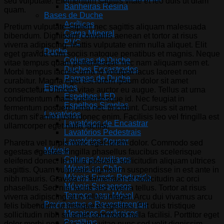
sed vulputate. Elementum sagittis vitae et leo duis ut diam
Banheiras Resina
quam.
Bases de Duche
Acrílicas
Pretium vulputate sapien nec sagittis aliquam malesuada
Carga Mineral
bibendum. Dignissim convallis aenean et tortor at risus
PVC
viverra adipiscing. Mattis vulputate enim nulla aliquet. Elit
Duche
eget gravida cum sociis natoque penatibus et magnis. Neque
Colunas de Duche
vitae tempus quam pellentesque nec nam aliquam sem et.
Duches Encastrados
Morbi tempus iaculis urna id volutpat lacus laoreet non
Rampas de Duche
curabitur. Magna eget est lorem ipsum dolor sit amet
Espelhos
consectetur. Ultrices vitae auctor eu augue. Tellus at urna
Espelhos LED
condimentum mattis pellentesque id. Nec feugiat in
Espelhos Simples
fermentum posuere urna nec tincidunt. Cursus sit amet
Lavatórios
dictum sit amet justo donec enim. Facilisis leo vel fringilla est
Lavatórios de Encastrar
ullamcorper eget nulla facilisi.
Lavatórios Pedestrais
Lavatórios Pousar
Pharetra vel turpis nunc eget lorem dolor. Commodo sed
Móveis
egestas egestas fringilla phasellus faucibus scelerisque
Colunas Auxiliares
eleifend donec. In nulla posuere sollicitudin aliquam ultrices
Móveis ao Chão
sagittis. Quam vulputate dignissim suspendisse in est ante in
Móveis Fundo Reduzido
nibh mauris. Gravida in fermentum et sollicitudin ac orci
Móveis Suspensos
phasellus. Sed nisi lacus sed viverra tellus. Tortor at risus
Tampos para Móvel
viverra adipiscing at in tellus integer. Arcu dui vivamus arcu
Pavimentos e Revestimentos
felis bibendum ut tristique et egestas. Elit duis tristique
Mosaicos Cerâmicos
sollicitudin nibh sit amet commodo nulla facilisi. Porttitor eget
Pastilhas
dolor morbi non. Curabitur vitae nunc sed velit dignissim.