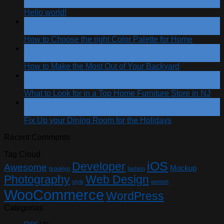
Out
Hello world!
02
Jan
How to Choose the right Color Palette for Home
01
Jan
How to Make the Most Out of Your Backyard
15
Dez
What to Look for in a Top Home Furniture Store in NJ
01
Dez
Fix Up your Dining Room for the Holidays
Recent Comments
Tag Cloud
iOS
Developer
Awesome
Mockup
brooklyn
fashion
Photography
Web Design
style
women
WooCommerce
WordPress
Categorias