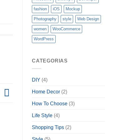
fashion
iOS
Mockup
Photography
style
Web Design
women
WooCommerce
WordPress
CATEGORIAS
DIY
(4)
Home Decor
(2)
n
How To Choose
(3)
Life Style
(4)
Shopping Tips
(2)
Style
(5)