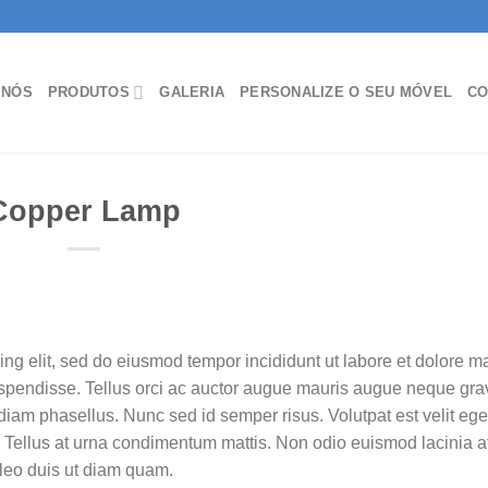
 NÓS
PRODUTOS
GALERIA
PERSONALIZE O SEU MÓVEL
CO
Copper Lamp
ing elit, sed do eiusmod tempor incididunt ut labore et dolore 
 suspendisse. Tellus orci ac auctor augue mauris augue neque gra
iam phasellus. Nunc sed id semper risus. Volutpat est velit eg
 Tellus at urna condimentum mattis. Non odio euismod lacinia a
 leo duis ut diam quam.