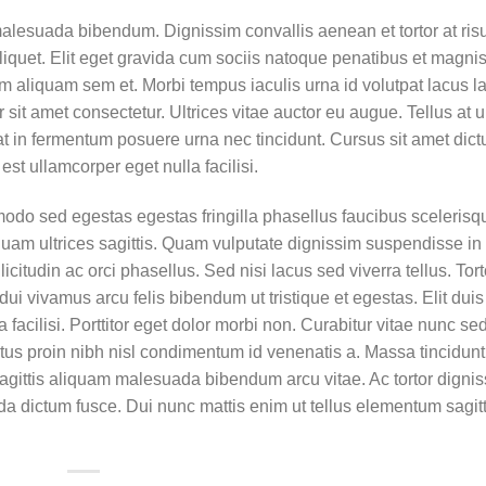
malesuada bibendum. Dignissim convallis aenean et tortor at ris
aliquet. Elit eget gravida cum sociis natoque penatibus et magnis
aliquam sem et. Morbi tempus iaculis urna id volutpat lacus l
sit amet consectetur. Ultrices vitae auctor eu augue. Tellus at 
 in fermentum posuere urna nec tincidunt. Cursus sit amet dict
 est ullamcorper eget nulla facilisi.
modo sed egestas egestas fringilla phasellus faucibus scelerisq
iquam ultrices sagittis. Quam vulputate dignissim suspendisse in
citudin ac orci phasellus. Sed nisi lacus sed viverra tellus. Tort
u dui vivamus arcu felis bibendum ut tristique et egestas. Elit duis
 facilisi. Porttitor eget dolor morbi non. Curabitur vitae nunc sed
ectus proin nibh nisl condimentum id venenatis a. Massa tincidun
agittis aliquam malesuada bibendum arcu vitae. Ac tortor digni
da dictum fusce. Dui nunc mattis enim ut tellus elementum sagitt