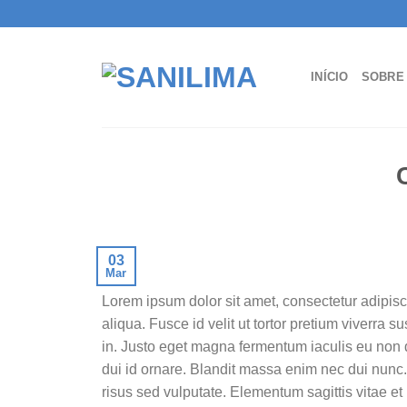
Skip
to
content
INÍCIO
SOBRE
03
Mar
Lorem ipsum dolor sit amet, consectetur adipisc
aliqua. Fusce id velit ut tortor pretium viverra
in. Justo eget magna fermentum iaculis eu non d
dui id ornare. Blandit massa enim nec dui nunc.
risus sed vulputate. Elementum sagittis vitae et