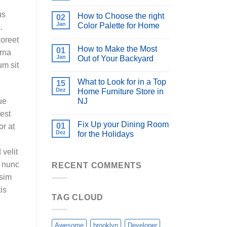
us
How to Choose the right
02
Jan
Color Palette for Home
.
aoreet
How to Make the Most
01
urna
Jan
Out of Your Backyard
um sit
What to Look for in a Top
15
Dez
Home Furniture Store in
NJ
ue
 est
Fix Up your Dining Room
01
or at
Dez
for the Holidays
 velit
t nunc
RECENT COMMENTS
ssim
is
TAG CLOUD
Awesome
brooklyn
Developer