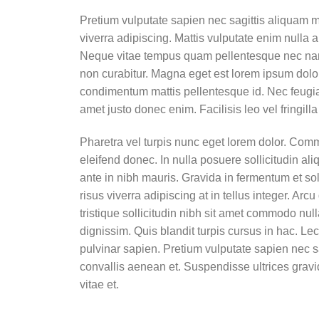
Pretium vulputate sapien nec sagittis aliquam 
viverra adipiscing. Mattis vulputate enim nulla 
Neque vitae tempus quam pellentesque nec nam 
non curabitur. Magna eget est lorem ipsum dolor 
condimentum mattis pellentesque id. Nec feugiat
amet justo donec enim. Facilisis leo vel fringilla
Pharetra vel turpis nunc eget lorem dolor. Com
eleifend donec. In nulla posuere sollicitudin al
ante in nibh mauris. Gravida in fermentum et solli
risus viverra adipiscing at in tellus integer. Arc
tristique sollicitudin nibh sit amet commodo nulla
dignissim. Quis blandit turpis cursus in hac. L
pulvinar sapien. Pretium vulputate sapien nec s
convallis aenean et. Suspendisse ultrices gravi
vitae et.