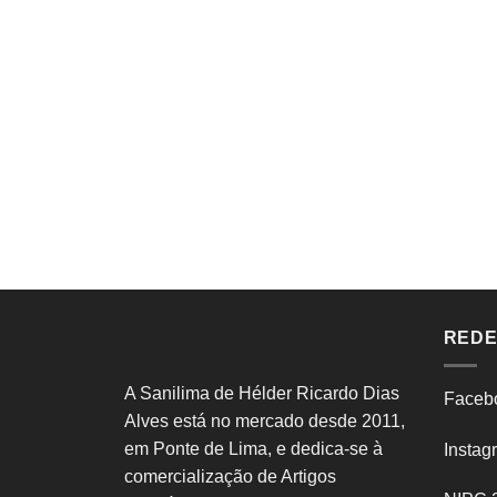
REDE
A Sanilima de Hélder Ricardo Dias
Faceb
Alves está no mercado desde 2011,
em Ponte de Lima, e dedica-se à
Instag
comercialização de Artigos