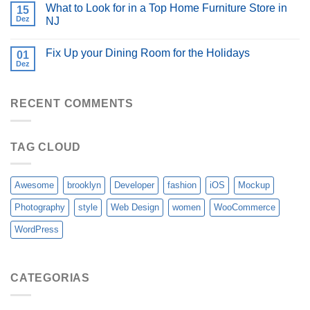
What to Look for in a Top Home Furniture Store in
15
Dez
NJ
Fix Up your Dining Room for the Holidays
01
Dez
RECENT COMMENTS
TAG CLOUD
Awesome
brooklyn
Developer
fashion
iOS
Mockup
Photography
style
Web Design
women
WooCommerce
WordPress
CATEGORIAS