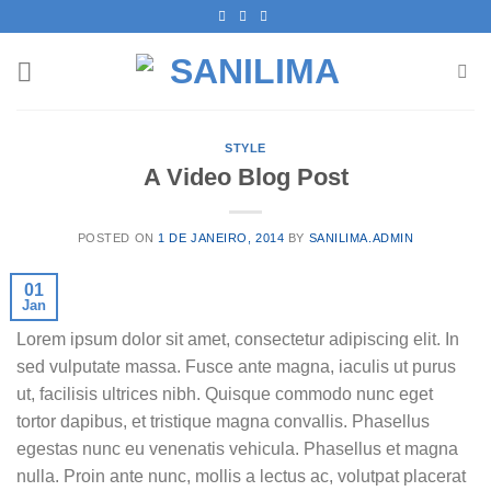
Skip
to
content
STYLE
A Video Blog Post
POSTED ON
1 DE JANEIRO, 2014
BY
SANILIMA.ADMIN
01
Jan
Lorem ipsum dolor sit amet, consectetur adipiscing elit. In
sed vulputate massa. Fusce ante magna, iaculis ut purus
ut, facilisis ultrices nibh. Quisque commodo nunc eget
tortor dapibus, et tristique magna convallis. Phasellus
egestas nunc eu venenatis vehicula. Phasellus et magna
nulla. Proin ante nunc, mollis a lectus ac, volutpat placerat