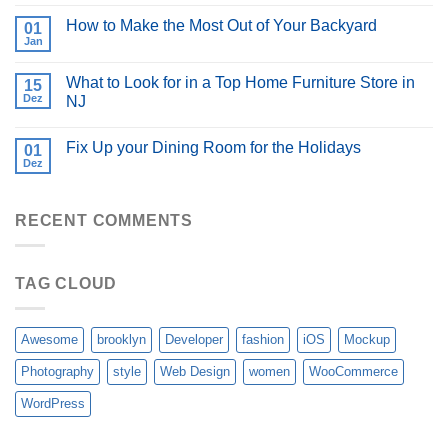
How to Make the Most Out of Your Backyard
01
Jan
What to Look for in a Top Home Furniture Store in
15
Dez
NJ
Fix Up your Dining Room for the Holidays
01
Dez
RECENT COMMENTS
TAG CLOUD
Awesome
brooklyn
Developer
fashion
iOS
Mockup
Photography
style
Web Design
women
WooCommerce
WordPress