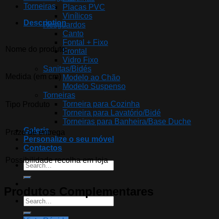
Torneiras
Placas PVC
Vinílicos
Description
Resguardos
Canto
Fontal + Fixo
Nome do produto
Frontal
Vidro Fixo
Sanitas/Bidés
Medida (em cm)
Modelo ao Chão
Modelo Suspenso
Torneiras
Torneira para Cozinha
Tipo Produto
Torneira para Lavatório/Bidé
Torneiras para Banheira/Base Duche
Galeria
Prazo de entrega
Personalize o seu móvel
Contactos
Possibilidade recolha em loja
Search
for:
Produtos Complementares
Search
for: