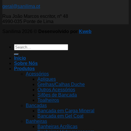
geral@sanilima.pt
Rua João Marcos escritor, nº 48
4990-035 Ponte de Lima
Sanilima 2026 ©
Desenvolvido por
Kweb
Search
for:
Início
Sobre Nós
Produtos
Acessórios
Apliques
Grelhas/Calhas Duche
Outros Acessórios
Sifões de Bancada
Toalheiros
Bancadas
Bancada em Carga Mineral
Bancada em Gel Coat
Banheiras
Banheiras Acrílicas