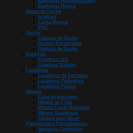
Banheiras Hidromassagem
Banheiras Resina
Bases de Duche
Acrílicas
Carga Mineral
PVC
Duche
Colunas de Duche
Duches Encastrados
Rampas de Duche
Espelhos
Espelhos LED
Espelhos Simples
Lavatórios
Lavatórios de Encastrar
Lavatórios Pedestrais
Lavatórios Pousar
Móveis
Colunas Auxiliares
Móveis ao Chão
Móveis Fundo Reduzido
Móveis Suspensos
Tampos para Móvel
Pavimentos e Revestimentos
Mosaicos Cerâmicos