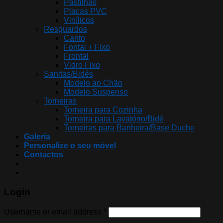
Pastilhas
Placas PVC
Vinílicos
Resguardos
Canto
Fontal + Fixo
Frontal
Vidro Fixo
Sanitas/Bidés
Modelo ao Chão
Modelo Suspenso
Torneiras
Torneira para Cozinha
Torneira para Lavatório/Bidé
Torneiras para Banheira/Base Duche
Galeria
Personalize o seu móvel
Contactos
Login
Username or email address
*