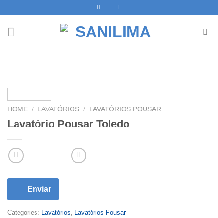
Skip
to
content
HOME
/
LAVATÓRIOS
/
LAVATÓRIOS POUSAR
Lavatório Pousar Toledo
Enviar
Categories:
Lavatórios
,
Lavatórios Pousar