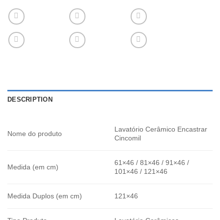
DESCRIPTION
Lavatório Cerâmico Encastrar
Nome do produto
Cincomil
61×46 / 81×46 / 91×46 /
Medida (em cm)
101×46 / 121×46
Medida Duplos (em cm)
121×46