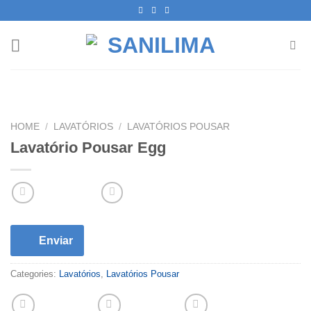
Skip
to
content
HOME
/
LAVATÓRIOS
/
LAVATÓRIOS POUSAR
Lavatório Pousar Egg
Enviar
Categories:
Lavatórios
,
Lavatórios Pousar