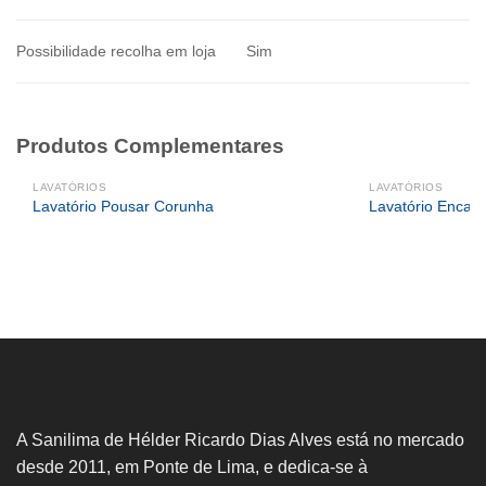
Possibilidade recolha em loja
Sim
Produtos Complementares
LAVATÓRIOS
LAVATÓRIOS
Lavatório Pousar Corunha
Lavatório Encast
A Sanilima de Hélder Ricardo Dias Alves está no mercado
desde 2011, em Ponte de Lima, e dedica-se à