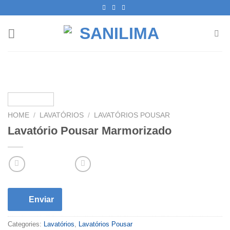
Skip
to
content
HOME
/
LAVATÓRIOS
/
LAVATÓRIOS POUSAR
Lavatório Pousar Marmorizado
Enviar
Categories:
Lavatórios
,
Lavatórios Pousar