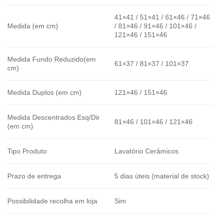
41×41 / 51×41 / 61×46 / 71×46
Medida (em cm)
/ 81×46 / 91×46 / 101×46 /
121×46 / 151×46
Medida Fundo Reduzido(em
61×37 / 81×37 / 101×37
cm)
Medida Duplos (em cm)
121×46 / 151×46
Medida Descentrados Esq/Dir
81×46 / 101×46 / 121×46
(em cm)
Tipo Produto
Lavatório Cerâmicos
Prazo de entrega
5 dias úteis (material de stock)
Possibilidade recolha em loja
Sim