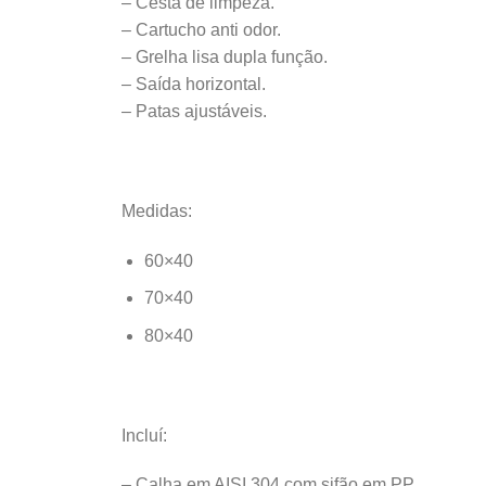
– Cesta de limpeza.
– Cartucho anti odor.
– Grelha lisa dupla função.
– Saída horizontal.
– Patas ajustáveis.
Medidas:
60×40
70×40
80×40
Incluí:
– Calha em AISI 304 com sifão em PP.