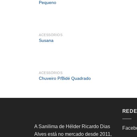
Pequeno
ACESSÓRIOS
Susana
ACESSÓRIOS
Chuveiro P/Bidé Quadrado
REDE
A Sanilima de Hélder Ricardo Dias
Faceb
Alves está no mercado desde 2011,