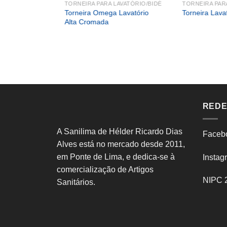
TORNEIRA PARA LAVATÓRIO/BIDÉ
TORNEIRA PAR
Torneira Omega Lavatório
Torneira Lava
Alta Cromada
REDE
ra/Base
A Sanilima de Hélder Ricardo Dias
Faceb
te
Alves está no mercado desde 2011,
em Ponte de Lima, e dedica-se à
Instag
comercialização de Artigos
NIPC 
Sanitários.