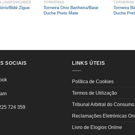
A LAVATÓRIO/BIDÉ
TORNEIRAS
TORNEIRAS
Torneira Onix Banheira/Base
Torneira B
tório/Bidé Zigue
Duche Preto Mate
Duche Pre
S SOCIAIS
LINKS ÚTEIS
ook
Política de Cookies
Termos de Utilização
ram
Tribunal Arbitral do Consumo
225 724 359
Reclamações Eletrónicas On
Livro de Elogios Online