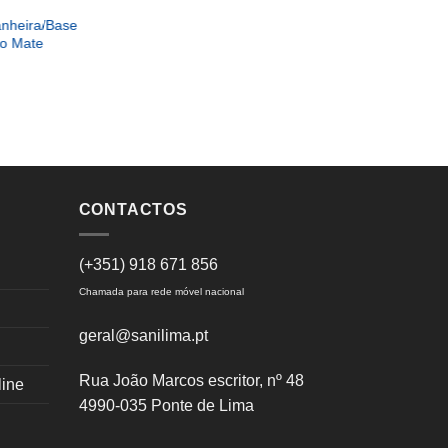
anheira/Base
to Mate
CONTACTOS
TORNEIRA PARA LAVATÓRIO/BIDÉ
TORNEIR
Torneira Omega Lavatório
Torneira
(+351) 918 671 856
Alta Cromada
Chamada para rede móvel nacional
geral@sanilima.pt
Rua João Marcos escritor, nº 48
line
4990-035 Ponte de Lima