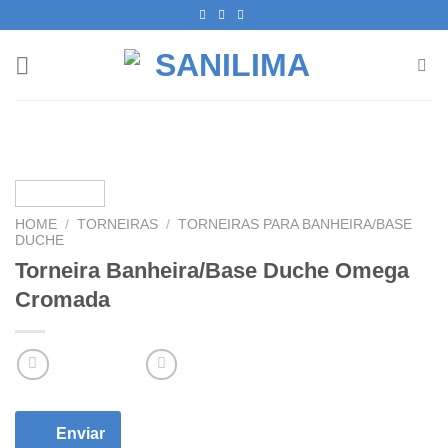
Skip
to
content
HOME
/
TORNEIRAS
/
TORNEIRAS PARA BANHEIRA/BASE
DUCHE
Torneira Banheira/Base Duche Omega
Cromada
Enviar