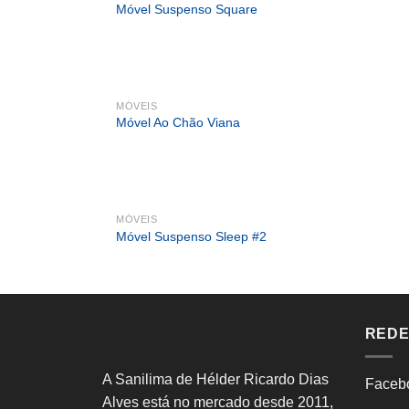
Móvel Suspenso Square
MÓVEIS
Móvel Ao Chão Viana
MÓVEIS
Móvel Suspenso Sleep #2
REDE
A Sanilima de Hélder Ricardo Dias
Faceb
Alves está no mercado desde 2011,