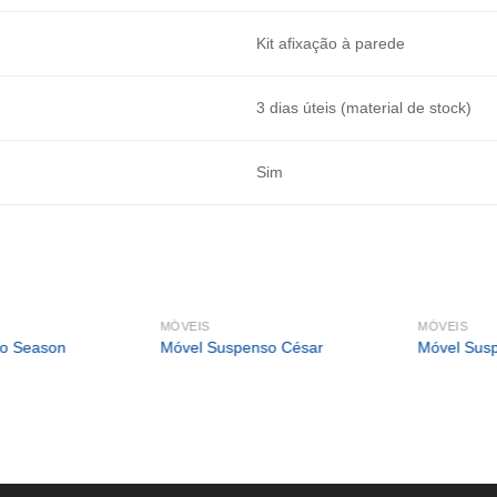
Kit afixação à parede
3 dias úteis (material de stock)
Sim
MÓVEIS
MÓVEIS
ão Season
Móvel Suspenso César
Móvel Susp