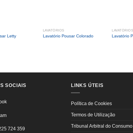
LAVATÓRIOS
LAVATÓRIO
sar Letty
Lavatório Pousar Colorado
Lavatório 
S SOCIAIS
LINKS ÚTEIS
ook
Política de Cookies
Termos de Utilização
ram
Tribunal Arbitral do Consumo
225 724 359