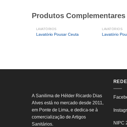
Produtos Complementares
LAVATÓRIOS
LAVATÓRIOS
Lavatório Pousar Ceuta
Lavatório Pou
REDE
A Sanilima de Hélder Ricardo Dias
Faceb
 Paris
Alves está no mercado desde 2011,
em Ponte de Lima, e dedica-se à
Instag
comercialização de Artigos
NIPC 
Sanitários.