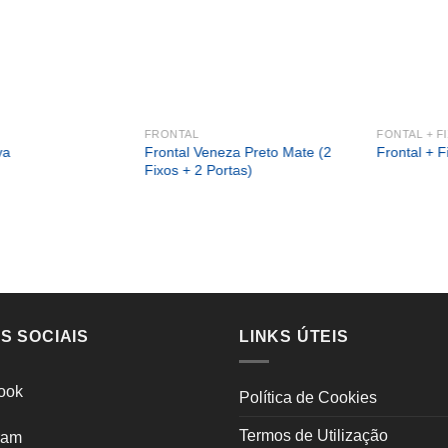
FRONTAL
FONTAL + F
Frontal Veneza Preto Mate (2
va
Frontal + 
Fixos + 2 Portas)
S SOCIAIS
LINKS ÚTEIS
ook
Política de Cookies
Termos de Utilização
ram