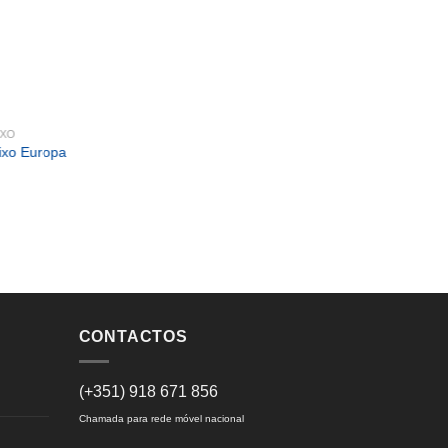
IXO
Fixo Europa
CONTACTOS
CANTO
FRONTA
Resguardo de Canto Europa
Frontal
(+351) 918 671 856
Chamada para rede móvel nacional