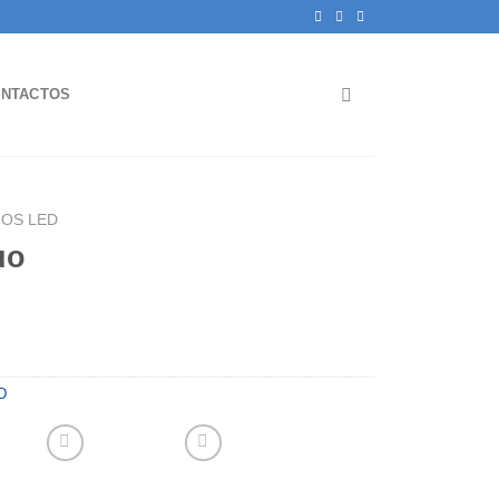
NTACTOS
OS LED
uo
D