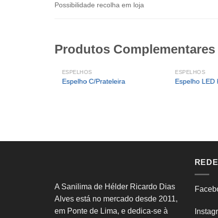
Possibilidade recolha em loja
Produtos Complementares
ESPELHOS
ESPELHOS
Espelho C/Prateleira
Espelho LED 
REDE
A Sanilima de Hélder Ricardo Dias
Faceb
tro
Alves está no mercado desde 2011,
em Ponte de Lima, e dedica-se à
Instag