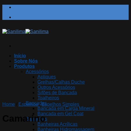
Skip
to
content
Início
Sobre Nós
Produtos
Acessórios
Apliques
Grelhas/Calhas Duche
Outros Acessórios
Sifões de Bancada
Toalheiros
Bancadas
Home
/
Espelhos
/
Espelhos Simples
Bancada em Carga Mineral
Bancada em Gel Coat
Camarino
Banheiras
Banheiras Acrílicas
Banheiras Hidromassagem