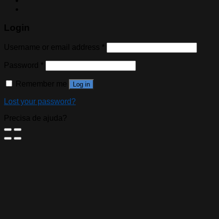
Login
Username or email address
*
Password
*
Remember me
Log in
Lost your password?
Precisa de ajuda?