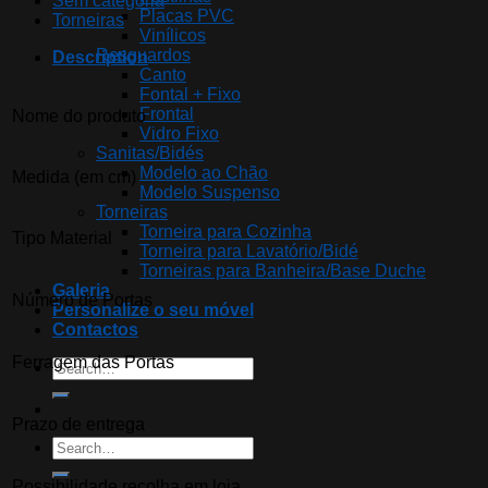
Sem categoria
Placas PVC
Torneiras
Vinílicos
Resguardos
Description
Canto
Fontal + Fixo
Frontal
Nome do produto
Vidro Fixo
Sanitas/Bidés
Modelo ao Chão
Medida (em cm)
Modelo Suspenso
Torneiras
Torneira para Cozinha
Tipo Material
Torneira para Lavatório/Bidé
Torneiras para Banheira/Base Duche
Galeria
Número de Portas
Personalize o seu móvel
Contactos
Ferragem das Portas
Search
for:
Prazo de entrega
Search
for:
Possibilidade recolha em loja