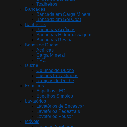
Toalheiros
Bancadas
Bancada em Carga Mineral
Bancada em Gel Coat
Banheiras
Banheiras Acrílicas
Banheiras Hidromassagem
Banheiras Resina
Bases de Duche
Acrílicas
Carga Mineral
PVC
Duche
Colunas de Duche
Duches Encastrados
Rampas de Duche
Espelhos
Espelhos LED
Espelhos Simples
Lavatórios
Lavatórios de Encastrar
Lavatórios Pedestrais
Lavatórios Pousar
Móveis
Colunas Auxiliares