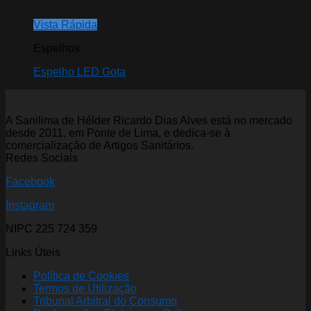
Vista Rápida
Espelhos
Espelho LED Gota
A Sanilima de Hélder Ricardo Dias Alves está no mercado
desde 2011, em Ponte de Lima, e dedica-se à
comercialização de Artigos Sanitários.
Redes Sociais
Facebook
Instagram
NIPC 225 724 359
Links Úteis
Política de Cookies
Termos de Utilização
Tribunal Arbitral do Consumo