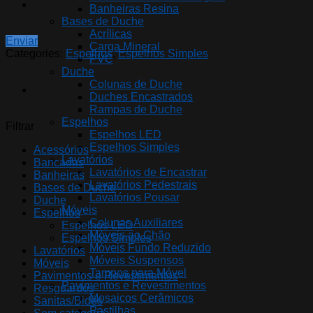
Banheiras Resina
Bases de Duche
Acrílicas
Enviar
Carga Mineral
Categories:
Espelhos
,
Espelhos Simples
PVC
Duche
Colunas de Duche
Duches Encastrados
Rampas de Duche
Espelhos
Filtrar
Espelhos LED
Espelhos Simples
Acessórios
Lavatórios
Bancadas
Lavatórios de Encastrar
Banheiras
Lavatórios Pedestrais
Bases de Duche
Lavatórios Pousar
Duche
Móveis
Espelhos
Colunas Auxiliares
Espelhos LED
Móveis ao Chão
Espelhos Simples
Móveis Fundo Reduzido
Lavatórios
Móveis Suspensos
Móveis
Tampos para Móvel
Pavimentos e Revestimentos
Pavimentos e Revestimentos
Resguardos
Mosaicos Cerâmicos
Sanitas/Bidés
Pastilhas