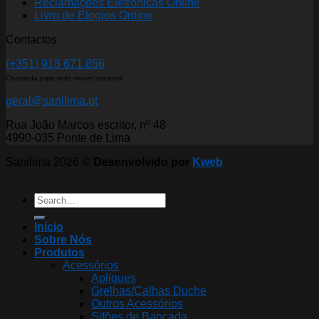
Reclamações Eletrónicas Online
Livro de Elogios Online
Contactos
(+351) 918 671 856
Chamada para rede móvel nacional
geral@sanilima.pt
Rua João Marcos escritor, nº 48
4990-035 Ponte de Lima
Sanilima 2026 ©
Desenvolvido por
Kweb
Search
for:
Início
Sobre Nós
Produtos
Acessórios
Apliques
Grelhas/Calhas Duche
Outros Acessórios
Sifões de Bancada