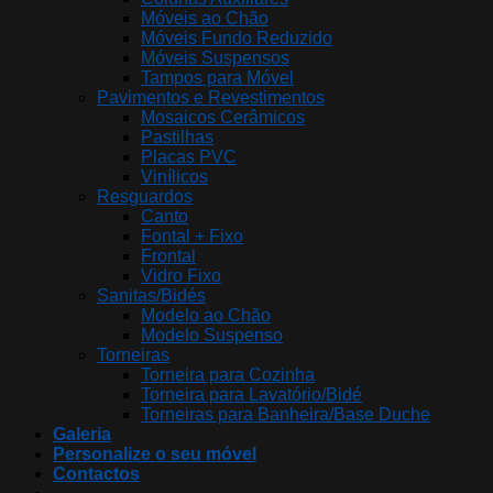
Móveis ao Chão
Móveis Fundo Reduzido
Móveis Suspensos
Tampos para Móvel
Pavimentos e Revestimentos
Mosaicos Cerâmicos
Pastilhas
Placas PVC
Vinílicos
Resguardos
Canto
Fontal + Fixo
Frontal
Vidro Fixo
Sanitas/Bidés
Modelo ao Chão
Modelo Suspenso
Torneiras
Torneira para Cozinha
Torneira para Lavatório/Bidé
Torneiras para Banheira/Base Duche
Galeria
Personalize o seu móvel
Contactos