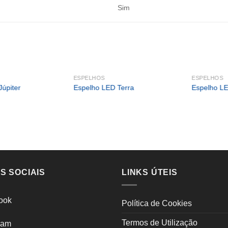
Sim
ESPELHOS
ESPELHOS
úpiter
Espelho LED Terra
Espelho LE
S SOCIAIS
LINKS ÚTEIS
ook
Política de Cookies
Termos de Utilização
ram