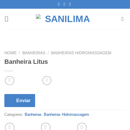
Skip
to
content
HOME
/
BANHEIRAS
/
BANHEIRAS HIDROMASSAGEM
Banheira Litus
Enviar
Categories:
Banheiras
,
Banheiras Hidromassagem