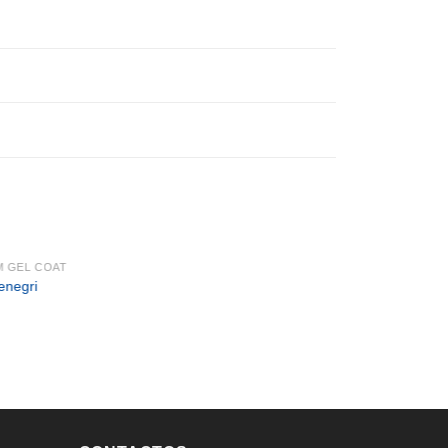
M GEL COAT
enegri