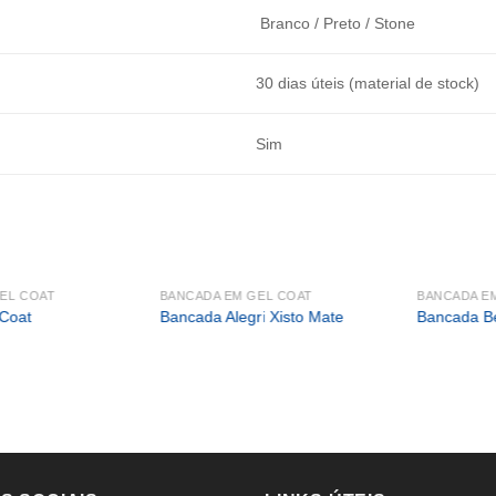
Branco / Preto / Stone
30 dias úteis (material de stock)
Sim
EL COAT
BANCADA EM GEL COAT
BANCADA E
Coat
Bancada Alegri Xisto Mate
Bancada B