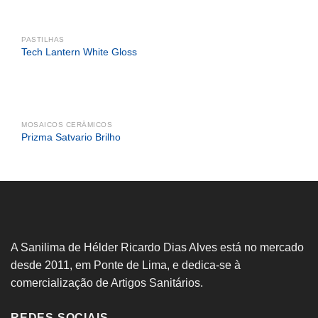
PASTILHAS
Tech Lantern White Gloss
MOSAICOS CERÂMICOS
Prizma Satvario Brilho
A Sanilima de Hélder Ricardo Dias Alves está no mercado
desde 2011, em Ponte de Lima, e dedica-se à
comercialização de Artigos Sanitários.
REDES SOCIAIS