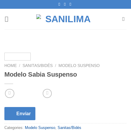
Skip
to
content
HOME
/
SANITAS/BIDÉS
/
MODELO SUSPENSO
Modelo Sabia Suspenso
Enviar
Categories:
Modelo Suspenso
,
Sanitas/Bidés