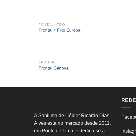
FONTAL + FIXO
Frontal + Fixo Europa
FRONTAL
Frontal Génova
REDE
A Sanilima de Hélder Ricardo Dias
Faceb
Alves está no mercado desde 2011,
em Ponte de Lima, e dedica-se à
Instag