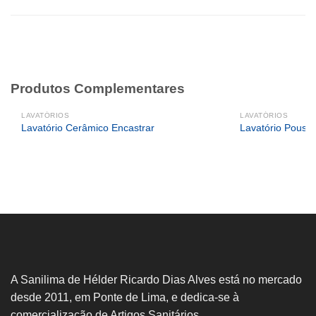
Produtos Complementares
LAVATÓRIOS
LAVATÓRIOS
Lavatório Cerâmico Encastrar
Lavatório Pousar
A Sanilima de Hélder Ricardo Dias Alves está no mercado
desde 2011, em Ponte de Lima, e dedica-se à
comercialização de Artigos Sanitários.