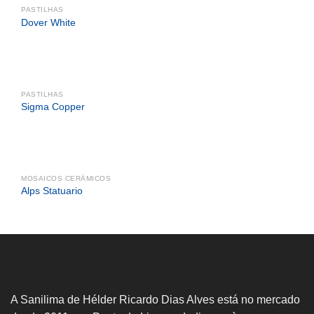
PASTILHAS
Dover White
PASTILHAS
Sigma Copper
MOSAICOS CERÂMICOS
Alps Statuario
A Sanilima de Hélder Ricardo Dias Alves está no mercado