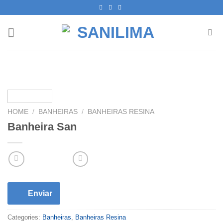
Skip
to
content
HOME
/
BANHEIRAS
/
BANHEIRAS RESINA
Banheira San
Enviar
Categories:
Banheiras
,
Banheiras Resina