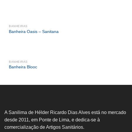
BANHEIRAS
Banheira Oasis – Sanitana
BANHEIRAS
Banheira Blooc
A Sanilima de Hélder Ricardo Dias Alves está no mercado
desde 2011, em Ponte de Lima, e dedica-se à
comercialização de Artigos Sanitários.